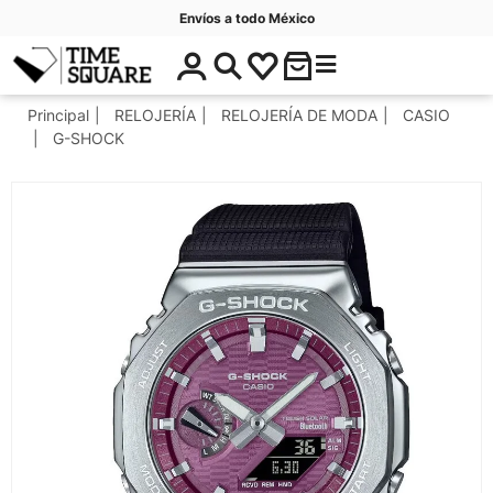
Envíos a todo México
$
C
Timesquare
0
a
.
t
Principal
RELOJERÍA
RELOJERÍA DE MODA
CASIO
0
e
G-SHOCK
0
g
o
r
í
a
s