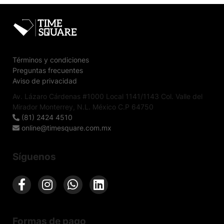
Términos y condiciones
Preguntas frecuentes
Aviso de privacidad
Av. Lázaro Cárdenas #1000 Local 1141/1143 Col. Valle del
Mirador Monterrey, N.L. México C.P 64750
(81) 2424 4510
online@timesquare.com.mx
Síguenos
Formas de pago