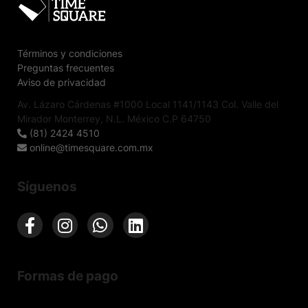
Términos y condiciones
Preguntas frecuentes
Aviso de privacidad
Av. Lázaro Cárdenas #1000 Local 1141/1143 Col. Valle del
Mirador Monterrey, N.L. México C.P 64750
(81) 2424 4510
online@timesquare.com.mx
Síguenos
Formas de pago