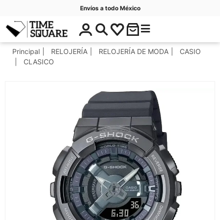
Envíos a todo México
$
C
Timesquare
0
a
.
t
Principal
RELOJERÍA
RELOJERÍA DE MODA
CASIO
0
e
CLASICO
0
g
o
r
í
a
s