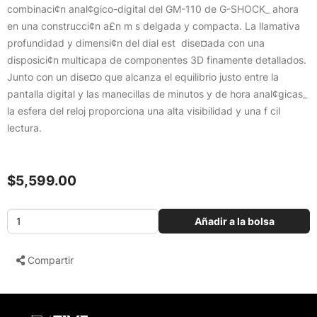
combinaci¢n anal¢gico-digital del GM-110 de G-SHOCK_ ahora
en una construcci¢n a£n m s delgada y compacta. La llamativa
profundidad y dimensi¢n del dial est dise¤ada con una
disposici¢n multicapa de componentes 3D finamente detallados.
Junto con un dise¤o que alcanza el equilibrio justo entre la
pantalla digital y las manecillas de minutos y de hora anal¢gicas_
la esfera del reloj proporciona una alta visibilidad y una f cil
lectura.
$5,599.00
Añadir a la bolsa
Compartir