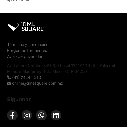
Términos y condiciones
Preguntas frecuentes
Aviso de privacidad
Av. Lázaro Cárdenas #1000 Local 1141/1143 Col. Valle del
Mirador Monterrey, N.L. México C.P 64750
(81) 2424 4510
online@timesquare.com.mx
Síguenos