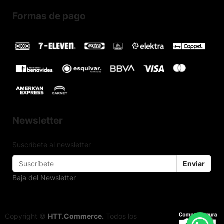
Formas de pago
Newsletter
Suscríbete al newsletter
Enviar
Baja del Newsletter
Copyright ©
HTT.Commerce.
Todos los