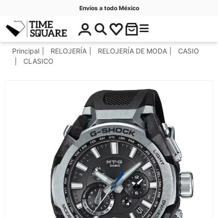
Envíos a todo México
$
C
Timesquare
0
a
.
t
Principal
RELOJERÍA
RELOJERÍA DE MODA
CASIO
0
e
CLASICO
0
g
o
r
í
a
s