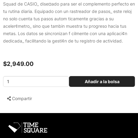
Squad de CASIO_ dise¤ado para ser el complemento perfecto en
tu rutina diaria. Equipado con un rastreador de pasos_ este reloj
no solo cuenta tus pasos autom ticamente gracias a su
aceler¢metro_ sino que tambin muestra tu progreso hacia tus
metas. Los datos se sincronizan f cilmente con una aplicaci¢n
dedicada_ facilitando la gesti¢n de tu registro de actividad.
$2,949.00
Añadir a la bolsa
Compartir