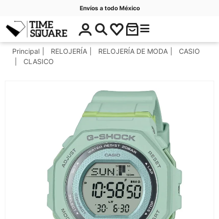
Envíos a todo México
$
C
Timesquare
0
a
.
t
Principal
RELOJERÍA
RELOJERÍA DE MODA
CASIO
0
e
CLASICO
0
g
o
r
í
a
s