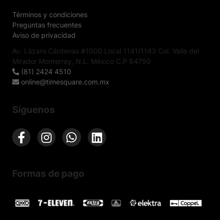
Términos y condiciones
Preguntas frecuentes
Aviso de privacidad
Av. Lázaro Cárdenas #1000 Local 1141/1143 Col. Valle del
Mirador Monterrey, N.L. México C.P 64750
(81) 2424 4510
online@timesquare.com.mx
Síguenos
Formas de pago