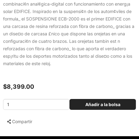
combinaci¢n anal¢gica-digital con funcionamiento con energ¡a
solar EDIFICE. Inspirado en la suspensi¢n de los autom¢viles de
formula_ el SOSPENSIONE ECB-2000 es el primer EDIFICE con
una carcasa de resina reforzada con fibra de carbono_ gracias a
un dise¤o de carcasa £nico que dispone las orejetas en una
configuraci¢n de cuatro brazos. Las orejetas tambin est n
reforzadas con fibra de carbono_ lo que aporta el verdadero
esp¡ritu de los deportes motorizados tanto al dise¤o como a los
materiales de este reloj.
$8,399.00
Añadir a la bolsa
Compartir