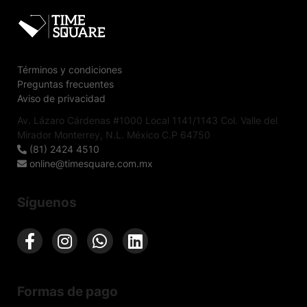
Términos y condiciones
Preguntas frecuentes
Aviso de privacidad
Av. Lázaro Cárdenas #1000 Local 1141/1143 Col. Valle del
Mirador Monterrey, N.L. México C.P 64750
(81) 2424 4510
online@timesquare.com.mx
Síguenos
Formas de pago