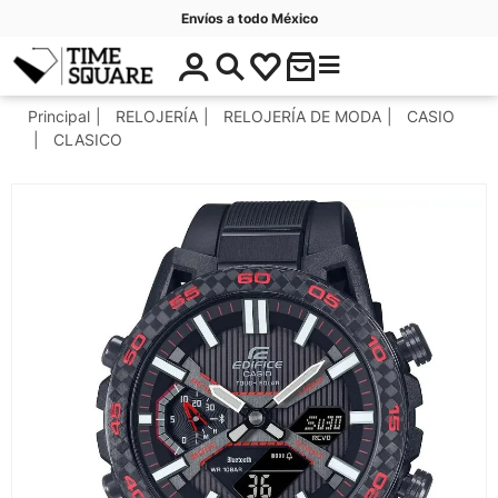
Envíos a todo México
$
C
Timesquare
0
a
.
t
Principal
RELOJERÍA
RELOJERÍA DE MODA
CASIO
0
e
CLASICO
0
g
o
r
í
a
s