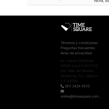
fecha, dí
Términos y condiciones
Preguntas frecuentes
Aviso de privacidad
Av. Lázaro Cárdenas
#1000 Local 1141/1143
Col. Valle del Mirador
Monterrey, N.L. México
C.P 64750
(81) 2424 4510
online@timesquare.com.mx