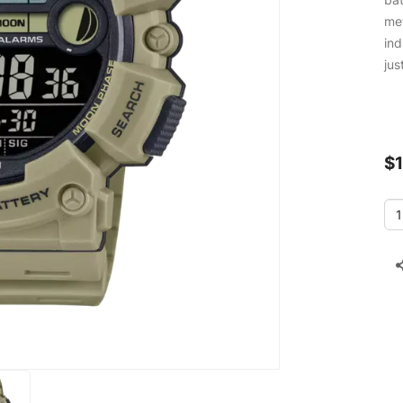
met
ind
jus
$