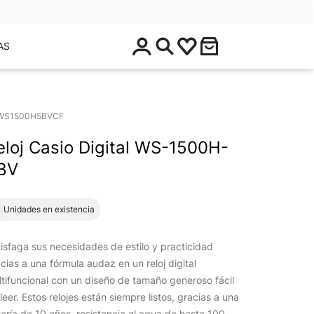
$
AS
0
.
0
0
WS1500H5BVCF
eloj Casio Digital WS-1500H-
BV
1 Unidades en existencia
isfaga sus necesidades de estilo y practicidad
cias a una fórmula audaz en un reloj digital
tifuncional con un diseño de tamaño generoso fácil
leer. Estos relojes están siempre listos, gracias a una
ería de 10 años, resistencia al agua de hasta 100