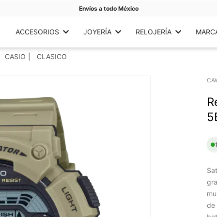
Envíos a todo México
ACCESORIOS
JOYERÍA
RELOJERÍA
MARC
CASIO
CLASICO
CA
R
5
Sat
gra
mul
de 
bat