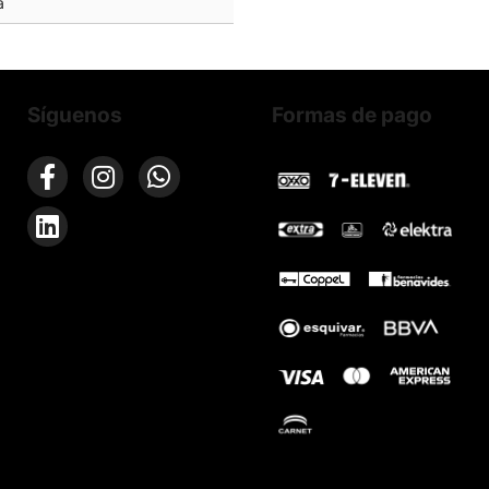
a
Síguenos
Formas de pago