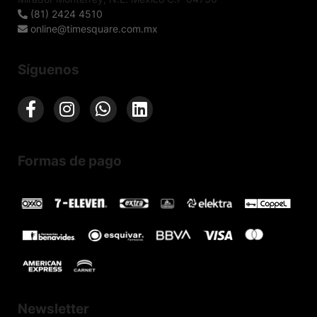
(81) 2424 4510
online@timesquare.com.mx
Síguenos
Formas de pago
Newsletter