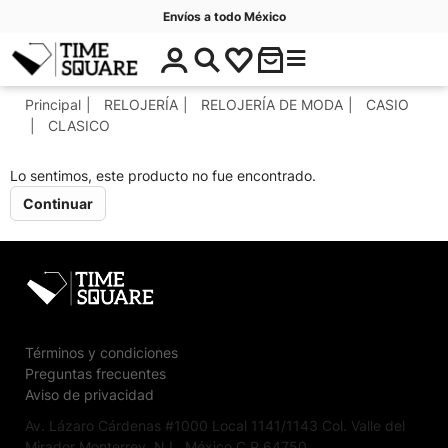
Envíos a todo México
$
C
Timesquare
0
a
.
t
Principal
RELOJERÍA
RELOJERÍA DE MODA
CASIO
0
e
CLASICO
0
g
o
Lo sentimos, este producto no fue encontrado.
r
Continuar
í
a
s
Términos y condiciones
Preguntas frecuentes
Aviso de privacidad
Av. Lázaro Cárdenas #1000 Local 1141/1143 Col. Valle del
Mirador Monterrey, N.L. México C.P 64750