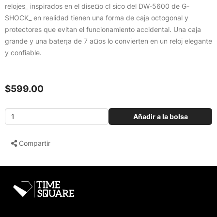
relojes_ inspirados en el dise¤o cl sico del DW-5600 de G-
SHOCK_ en realidad tienen una forma de caja octogonal y
protectores que evitan el funcionamiento accidental. Una caja
grande y una bater¡a de 7 a¤os lo convierten en un reloj elegante
y confiable.
$599.00
Añadir a la bolsa
Compartir