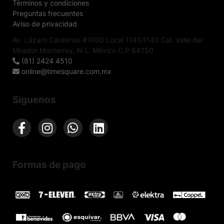
Términos y condiciones
Preguntas frecuentes
Aviso de privacidad
Av. Lázaro Cárdenas #1000 Local 1141/1143 Col. Valle del
Mirador Monterrey, N.L. México C.P 64750
(81) 2424 4510
online@timesquare.com.mx
Síguenos
Formas de pago