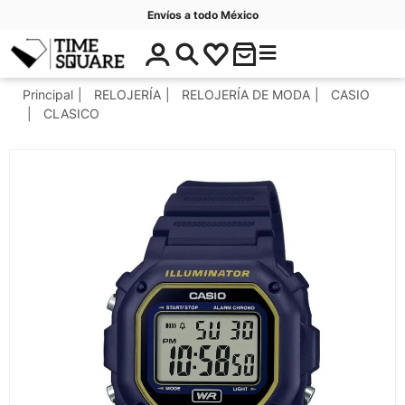
Envíos a todo México
$
C
Timesquare
0
a
.
t
Principal
RELOJERÍA
RELOJERÍA DE MODA
CASIO
0
e
CLASICO
0
g
o
r
í
a
s