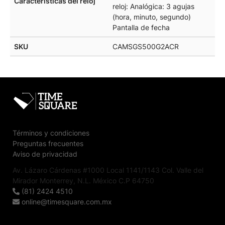
Características del reloj
reloj: Analógica: 3 agujas
(hora, minuto, segundo)
Pantalla de fecha
SKU
CAMSGS500G2ACR
Términos y condiciones
Preguntas frecuentes
Aviso de privacidad
Av. Lázaro Cárdenas #1000 Local 1141/1143 Col. Valle del
Mirador Monterrey, N.L. México C.P 64750
(81) 2424 4510
online@timesquare.com.mx