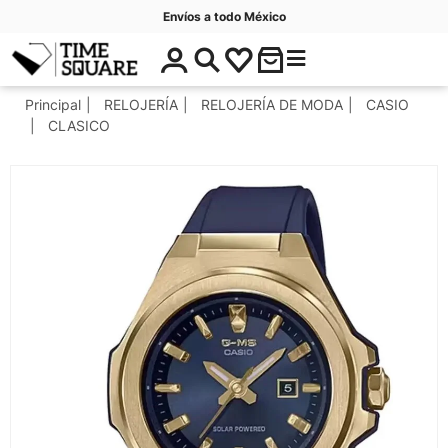
Envíos a todo México
$
C
Timesquare
0
a
.
t
Principal
RELOJERÍA
RELOJERÍA DE MODA
CASIO
0
e
CLASICO
0
g
o
r
í
a
s