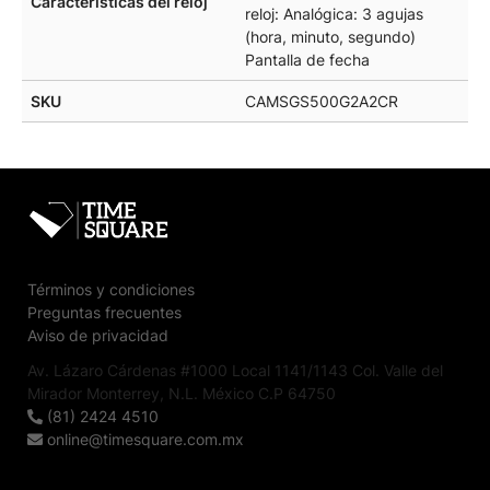
Características del reloj
reloj: Analógica: 3 agujas
(hora, minuto, segundo)
Pantalla de fecha
SKU
CAMSGS500G2A2CR
Términos y condiciones
Preguntas frecuentes
Aviso de privacidad
Av. Lázaro Cárdenas #1000 Local 1141/1143 Col. Valle del
Mirador Monterrey, N.L. México C.P 64750
(81) 2424 4510
online@timesquare.com.mx