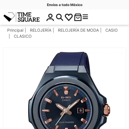
Envíos a todo México
$
C
Timesquare
0
a
.
t
Principal
RELOJERÍA
RELOJERÍA DE MODA
CASIO
0
e
CLASICO
0
g
o
r
í
a
s