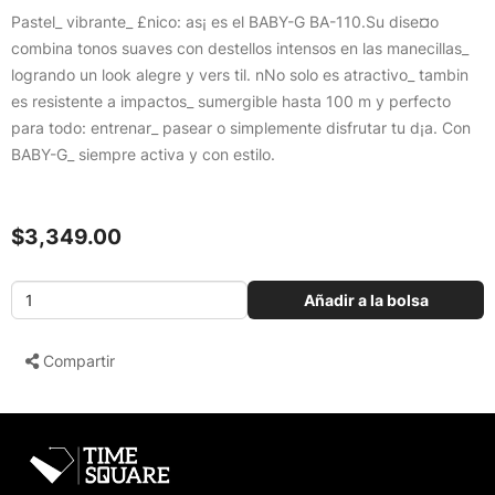
Pastel_ vibrante_ £nico: as¡ es el BABY-G BA-110.Su dise¤o
combina tonos suaves con destellos intensos en las manecillas_
logrando un look alegre y vers til. nNo solo es atractivo_ tambin
es resistente a impactos_ sumergible hasta 100 m y perfecto
para todo: entrenar_ pasear o simplemente disfrutar tu d¡a. Con
BABY-G_ siempre activa y con estilo.
$3,349.00
Añadir a la bolsa
Compartir