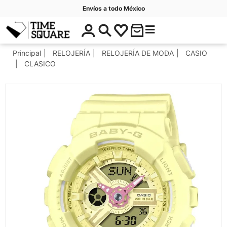
Envíos a todo México
$
C
Timesquare
0
a
.
t
Principal
RELOJERÍA
RELOJERÍA DE MODA
CASIO
0
e
CLASICO
0
g
o
r
í
a
s