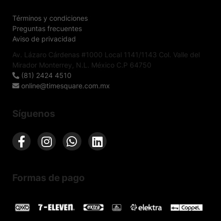
Términos y condiciones
Preguntas frecuentes
Aviso de privacidad
Av. Lázaro Cárdenas #1000 Local 1141/1143 Col. Valle del
Mirador Monterrey, N.L. México C.P 64750
(81) 2424 4510
online@timesquare.com.mx
Síguenos
Formas de pago