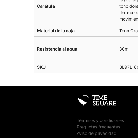
Carátula
tono dor
flor que 
movimien
Material de la caja
Tono Oro
Resistencia al agua
30m
SKU
BL97L18
Términos y condiciones
Preguntas frecuentes
Aviso de privacidad