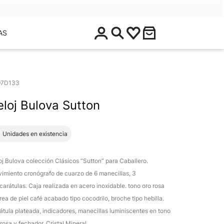
$
AS
0
.
0
0
97D133
eloj Bulova Sutton
1 Unidades en existencia
oj Bulova colección Clásicos “Sutton” para Caballero.
imiento cronógrafo de cuarzo de 6 manecillas, 3
carátulas. Caja realizada en acero inoxidable. tono oro rosa
rea de piel café acabado tipo cocodrilo, broche tipo hebilla.
átula plateada, indicadores, manecillas luminiscentes en tono
 rosa y fechador. Cristal Mineral