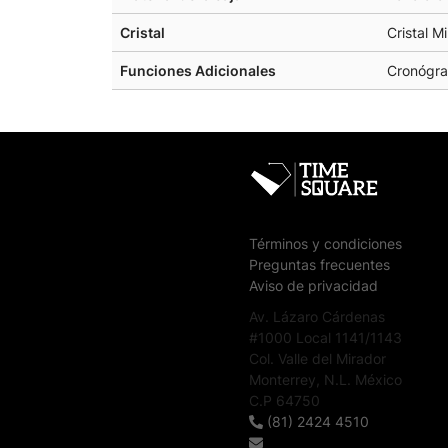
Cristal
Cristal M
Funciones Adicionales
Cronógra
Términos y condiciones
Preguntas frecuentes
Aviso de privacidad
Av. Lázaro Cárdenas
#1000 Local 1141/1143
Col. Valle del Mirador
Monterrey, N.L. México
C.P 64750
(81) 2424 4510