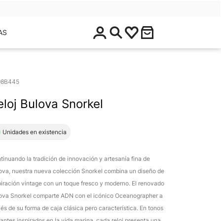
$
AS
0
.
0
0
98B445
eloj Bulova Snorkel
1 Unidades en existencia
tinuando la tradición de innovación y artesanía fina de
ova, nuestra nueva colección Snorkel combina un diseño de
piración vintage con un toque fresco y moderno. El renovado
ova Snorkel comparte ADN con el icónico Oceanographer a
vés de su forma de caja clásica pero característica. En tonos
rantes inspirados en la vida marina, cada reloj presenta una