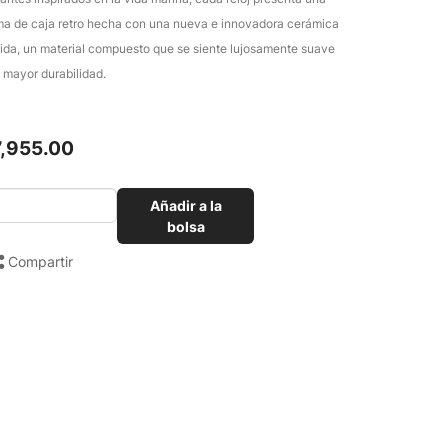
ma de caja retro hecha con una nueva e innovadora cerámica
rida, un material compuesto que se siente lujosamente suave
 mayor durabilidad.
7,955.00
Añadir a la
bolsa
Compartir