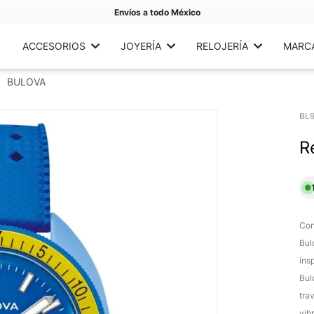
Envíos a todo México
ACCESORIOS
JOYERÍA
RELOJERÍA
MARC
BULOVA
BL
R
Con
Bul
ins
Bul
tra
vib