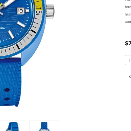
for
híb
con
$