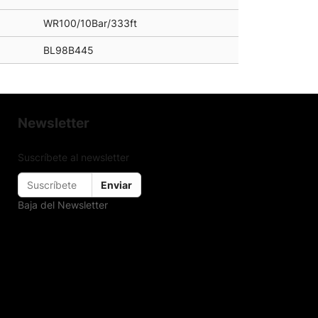
WR100/10Bar/333ft
BL98B445
Newsletter
Suscríbete al newsletter
Enviar
Baja del Newsletter