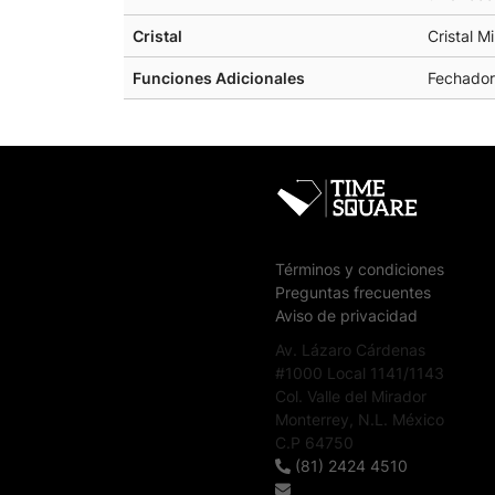
Cristal
Cristal M
Funciones Adicionales
Fechador
Términos y condiciones
Preguntas frecuentes
Aviso de privacidad
Av. Lázaro Cárdenas
#1000 Local 1141/1143
Col. Valle del Mirador
Monterrey, N.L. México
C.P 64750
(81) 2424 4510