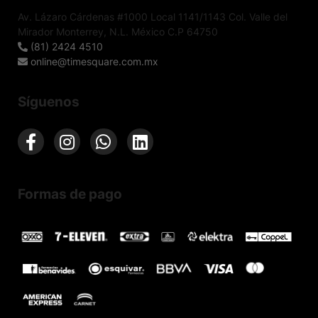
Av. Lázaro Cárdenas #1000 Local 1141/1143 Col. Valle del
Mirador Monterrey, N.L. México C.P 64750
(81) 2424 4510
online@timesquare.com.mx
Síguenos
Formas de pago