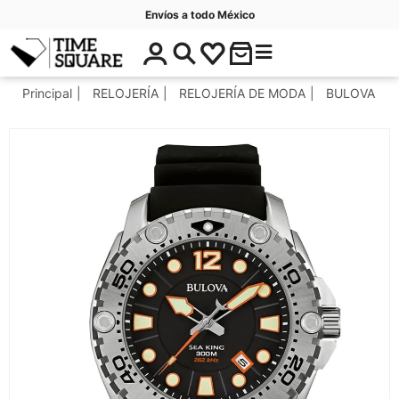
Envíos a todo México
$
C
Timesquare
0
a
.
t
Principal
RELOJERÍA
RELOJERÍA DE MODA
BULOVA
0
e
0
g
o
r
í
a
s