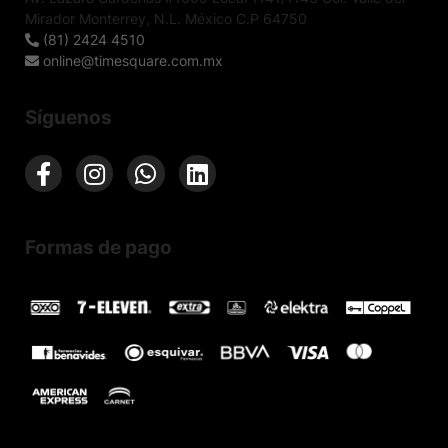
Mirador Monterrey, N.L. México C.P 64750
(81) 2424 4510
online@timesquare.com.mx
Síguenos
Formas de pago