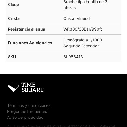
Broche tipo hebilla de 3
Clasp
piezas
Cristal
Cristal Mineral
Resistencia al agua
WR300/30Bar/999ft
Cronógrafo a 1/1000
Funciones Adicionales
Segundo Fechador
SKU
BL98B413
Términos y condiciones
Preguntas frecuentes
Aviso de privacidad
Av. Lázaro Cárdenas #1000 Local 1141/1143 Col. Valle del