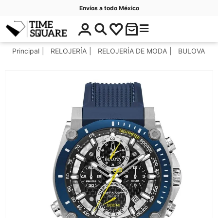
Envíos a todo México
$
C
Timesquare
0
a
.
t
Principal
RELOJERÍA
RELOJERÍA DE MODA
BULOVA
0
e
0
g
o
r
í
a
s