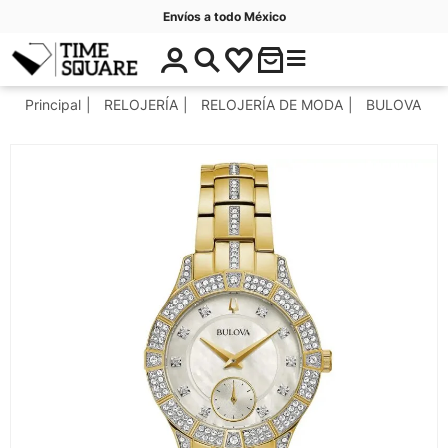
Envíos a todo México
$
C
Timesquare
0
a
.
t
Principal
RELOJERÍA
RELOJERÍA DE MODA
BULOVA
0
e
0
g
o
r
í
a
s