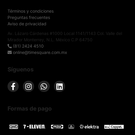
Términos y condiciones
Preguntas frecuentes
Aviso de privacidad
Av. Lázaro Cárdenas #1000 Local 1141/1143 Col. Valle del
Mirador Monterrey, N.L. México C.P 64750
(81) 2424 4510
online@timesquare.com.mx
Síguenos
Formas de pago