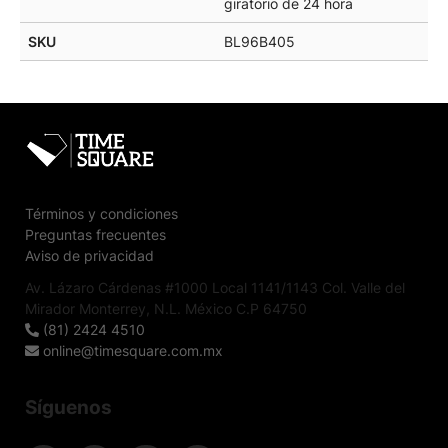
giratorio de 24 hora
SKU
BL96B405
Términos y condiciones
Preguntas frecuentes
Aviso de privacidad
Av. Lázaro Cárdenas #1000 Local 1141/1143 Col. Valle del
Mirador Monterrey, N.L. México C.P 64750
(81) 2424 4510
online@timesquare.com.mx
Síguenos