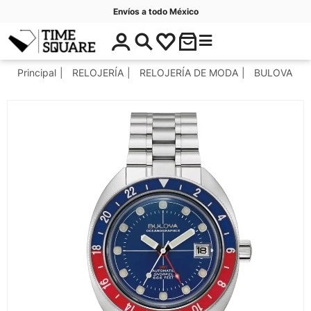
Envíos a todo México
$
C
Timesquare
0
a
.
t
Principal
RELOJERÍA
RELOJERÍA DE MODA
BULOVA
0
e
0
g
o
r
í
a
s