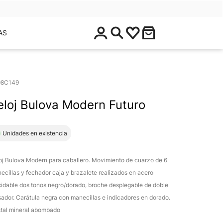
$
AS
0
.
0
0
98C149
eloj Bulova Modern Futuro
1 Unidades en existencia
oj Bulova Modern para caballero. Movimiento de cuarzo de 6
ecillas y fechador caja y brazalete realizados en acero
xidable dos tonos negro/dorado, broche desplegable de doble
sador. Carátula negra con manecillas e indicadores en dorado.
stal mineral abombado