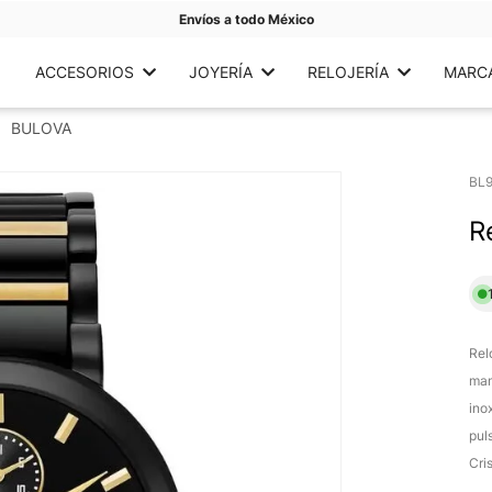
Envíos a todo México
ACCESORIOS
JOYERÍA
RELOJERÍA
MARC
BULOVA
BL
R
Rel
man
ino
pul
Cri