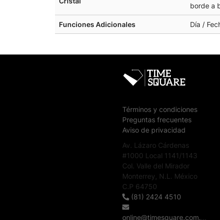
Cristal
borde a 
Funciones Adicionales
Día / Fe
Términos y condiciones
Preguntas frecuentes
Aviso de privacidad
Av. Lázaro Cárdenas
#1000 Local 1141/1143
Col. Valle del Mirador
Monterrey, N.L. México
C.P 64750
(81) 2424 4510
online@timesquare.com.mx