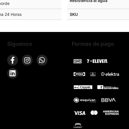
Resistencia al agua
borde
cha 24 Horas
SKU
Síguenos
Formas de pago