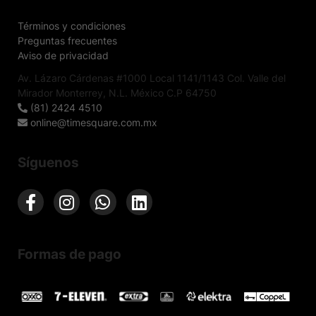
Términos y condiciones
Preguntas frecuentes
Aviso de privacidad
Av. Lázaro Cárdenas #1000 Local 1141/1143 Col. Valle del
Mirador Monterrey, N.L. México C.P 64750
(81) 2424 4510
online@timesquare.com.mx
Síguenos
Formas de pago