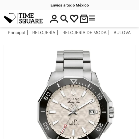
Envíos a todo México
$
C
Timesquare
0
a
.
t
Principal
RELOJERÍA
RELOJERÍA DE MODA
BULOVA
0
e
0
g
o
r
í
a
s