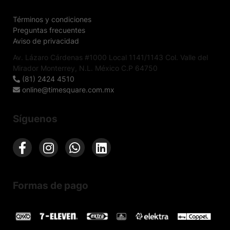
Términos y condiciones
Preguntas frecuentes
Aviso de privacidad
Av. Lázaro Cárdenas #1000 Local 1141/1143 Col. Valle del
Mirador Monterrey, N.L. México C.P 64750
(81) 2424 4510
online@timesquare.com.mx
Síguenos
Formas de pago