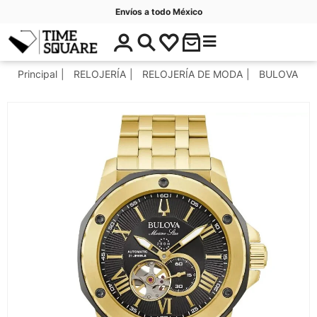
Envíos a todo México
$
C
Timesquare
0
a
.
t
Principal
RELOJERÍA
RELOJERÍA DE MODA
BULOVA
0
e
0
g
o
r
í
a
s