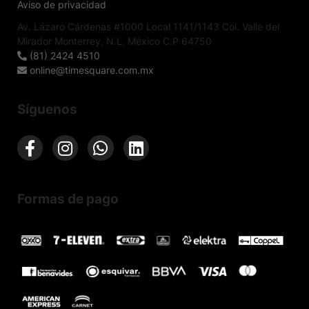
Aviso de privacidad
Av. Lázaro Cárdenas #1000 Local 1141/1143 Col. Valle del
Mirador Monterrey, N.L. México C.P 64750
(81) 2424 4510
online@timesquare.com.mx
Síguenos
Formas de pago