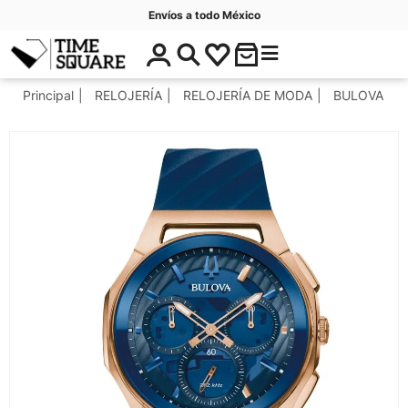
Envíos a todo México
$
C
Timesquare
0
a
.
t
Principal
RELOJERÍA
RELOJERÍA DE MODA
BULOVA
0
e
0
g
o
r
í
a
s