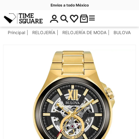
Envíos a todo México
$
C
Timesquare
0
a
.
t
Principal
RELOJERÍA
RELOJERÍA DE MODA
BULOVA
0
e
0
g
o
r
í
a
s