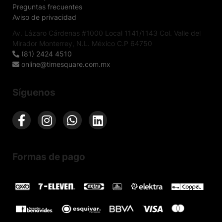
Preguntas frecuentes
Aviso de privacidad
Av. Lázaro Cárdenas #1000 Local 1141/1143 Col. Valle del
Mirador Monterrey, N.L. México C.P 64750
(81) 2424 4510
online@timesquare.com.mx
Síguenos
Formas de pago