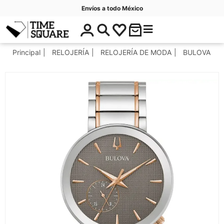
Envíos a todo México
$
C
Timesquare
0
a
.
t
Principal
RELOJERÍA
RELOJERÍA DE MODA
BULOVA
0
e
0
g
o
r
í
a
s