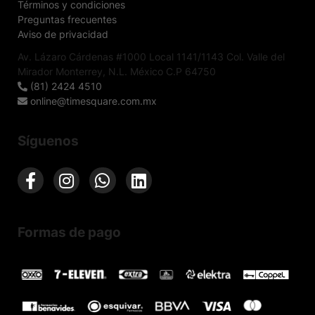
Términos y condiciones
Preguntas frecuentes
Aviso de privacidad
Av. Lázaro Cárdenas #1000 Local 1141/1143 Col. Valle del
Mirador Monterrey, N.L. México C.P 64750
(81) 2424 4510
online@timesquare.com.mx
Síguenos
Formas de pago