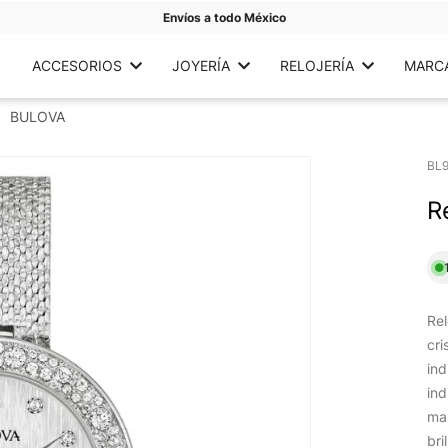
Envíos a todo México
ACCESORIOS
JOYERÍA
RELOJERÍA
MARC
BULOVA
BL
R
Rel
cri
ind
ind
man
bri