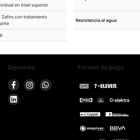
ividual en bisel superior
e Zafiro con tratamiento
Resistencia al agua
jante
9
Síguenos
Formas de pago