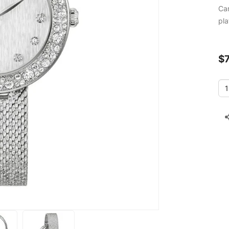
Car
pla
$