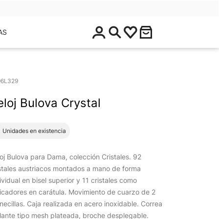
$
AS
0
.
0
0
96L329
eloj Bulova Crystal
1 Unidades en existencia
oj Bulova para Dama, colección Cristales. 92
stales austriacos montados a mano de forma
ividual en bisel superior y 11 cristales como
icadores en carátula. Movimiento de cuarzo de 2
ecillas. Caja realizada en acero inoxidable. Correa
llante tipo mesh plateada, broche desplegable.