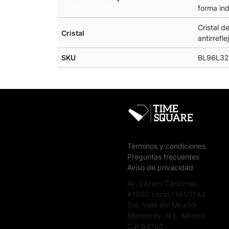
forma ind
Cristal d
Cristal
antirrefle
SKU
BL96L32
Términos y condiciones
Preguntas frecuentes
Aviso de privacidad
Av. Lázaro Cárdenas
#1000 Local 1141/1143
Col. Valle del Mirador
Monterrey, N.L. México
C.P 64750