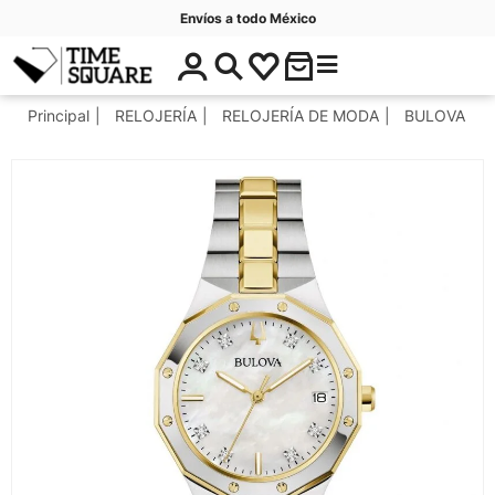
Envíos a todo México
$
C
Timesquare
0
a
.
t
Principal
RELOJERÍA
RELOJERÍA DE MODA
BULOVA
0
e
0
g
o
r
í
a
s