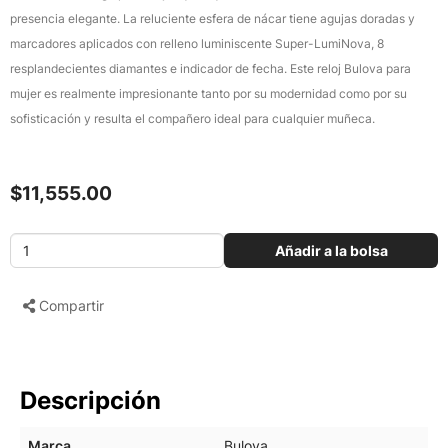
presencia elegante. La reluciente esfera de nácar tiene agujas doradas y
marcadores aplicados con relleno luminiscente Super-LumiNova, 8
resplandecientes diamantes e indicador de fecha. Este reloj Bulova para
mujer es realmente impresionante tanto por su modernidad como por su
sofisticación y resulta el compañero ideal para cualquier muñeca.
$11,555.00
Añadir a la bolsa
Compartir
Descripción
Marca
Bulova