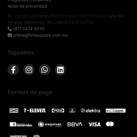
Aviso de privacidad
Av. Lázaro Cárdenas #1000 Local 1141/1143 Col. Valle del
Mirador Monterrey, N.L. México C.P 64750
(81) 2424 4510
online@timesquare.com.mx
Síguenos
Formas de pago