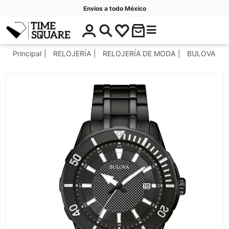
Envíos a todo México
$
C
Timesquare
0
a
.
t
Principal
RELOJERÍA
RELOJERÍA DE MODA
BULOVA
0
e
0
g
o
r
í
a
s