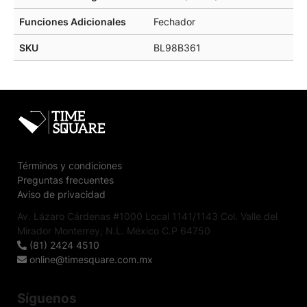
Funciones Adicionales
Fechador
SKU
BL98B361
Términos y condiciones
Preguntas frecuentes
Aviso de privacidad
Av. Lázaro Cárdenas #1000 Local 1141/1143 Col. Valle del
Mirador Monterrey, N.L. México C.P 64750
(81) 2424 4510
online@timesquare.com.mx
Síguenos