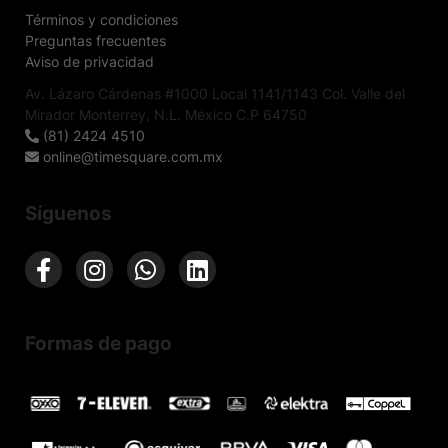
Términos y condiciones
Preguntas frecuentes
Aviso de privacidad
Av. Lázaro Cárdenas #1000 Local 1141/1143 Col. Valle del
Mirador Monterrey, N.L. México C.P 64750
(81) 2424 4510
online@timesquare.com.mx
Síguenos
Formas de pago