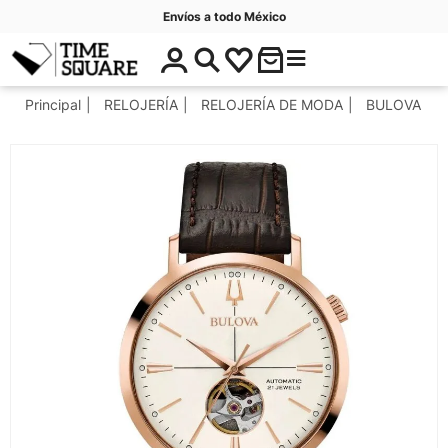
Envíos a todo México
$
C
Timesquare
0
a
.
t
Principal
RELOJERÍA
RELOJERÍA DE MODA
BULOVA
0
e
0
g
o
r
í
a
s