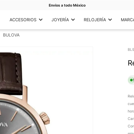
Envíos a todo México
ACCESORIOS
JOYERÍA
RELOJERÍA
MARC
BULOVA
BL9
R
Rel
cue
hor
Car
Cor
min