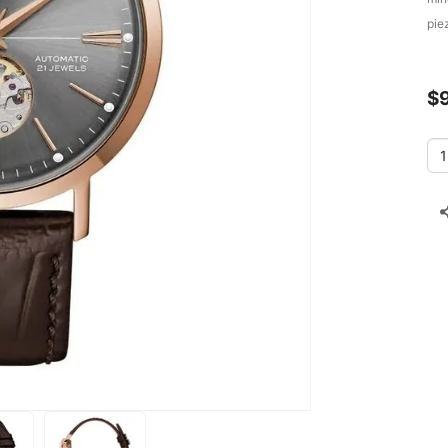
pie
$