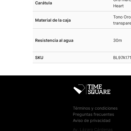
Carátula
Heart
Tono Oro
Material de la caja
transpar
Resistencia al agua
30m
SKU
BL97A17
Términos y condiciones
Preguntas frecuentes
Aviso de privacidad
Av. Lázaro Cárdenas