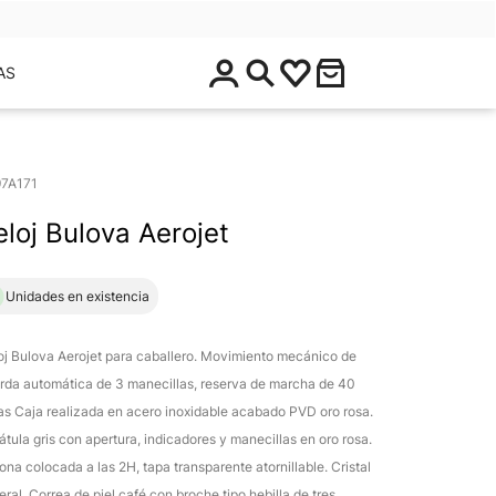
$
AS
0
.
0
0
7A171
eloj Bulova Aerojet
1 Unidades en existencia
oj Bulova Aerojet para caballero. Movimiento mecánico de
rda automática de 3 manecillas, reserva de marcha de 40
as Caja realizada en acero inoxidable acabado PVD oro rosa.
átula gris con apertura, indicadores y manecillas en oro rosa.
ona colocada a las 2H, tapa transparente atornillable. Cristal
eral. Correa de piel café con broche tipo hebilla de tres