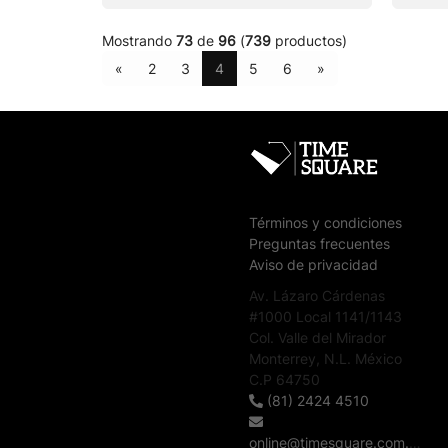
Mostrando
73
de
96
(
739
productos)
«
2
3
4
5
6
»
Términos y condiciones
Preguntas frecuentes
Aviso de privacidad
Av. Lázaro Cárdenas
#1000 Local 1141/1143
Col. Valle del Mirador
Monterrey, N.L. México
C.P 64750
(81) 2424 4510
online@timesquare.com.mx