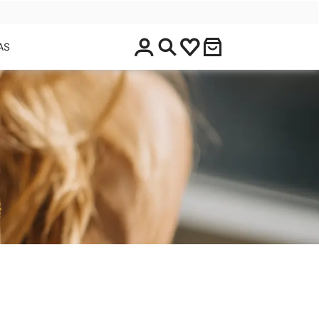
$
AS
0
.
0
0