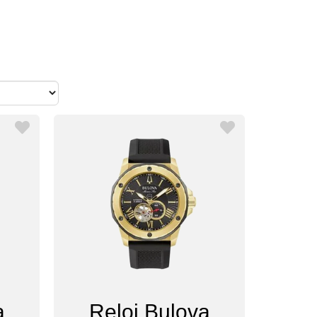
a
Reloj Bulova