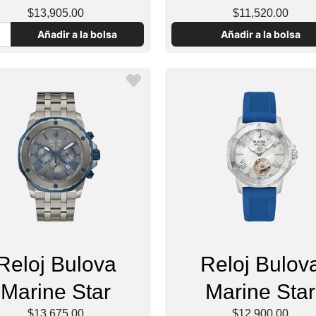
$13,905.00
$11,520.00
Añadir a la bolsa
Añadir a la bolsa
Reloj Bulova
Reloj Bulov
Marine Star
Marine Star
$13,675.00
$12,900.00