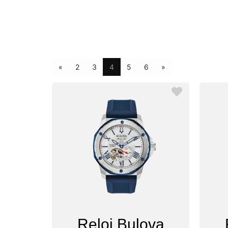
«
2
3
4
5
6
»
Reloj Bulova