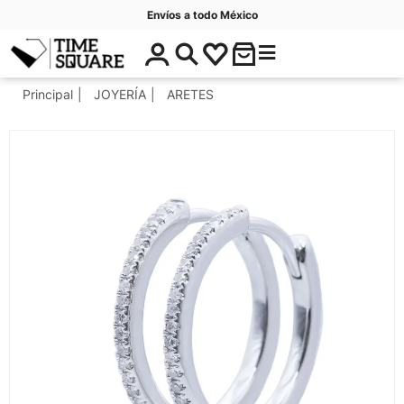
Envíos a todo México
$
C
Timesquare
0
a
.
t
Principal
JOYERÍA
ARETES
0
e
0
g
o
r
í
a
s