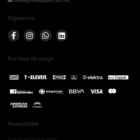
online@timesquare.com.mx
Síguenos
Formas de pago
Newsletter
Suscríbete al newsletter