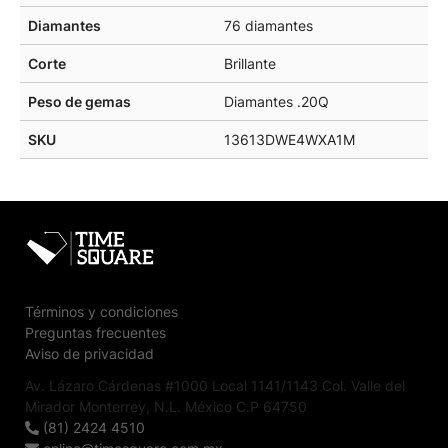
Diamantes
76 diamantes
Corte
Brillante
Peso de gemas
Diamantes .20Q
SKU
13613DWE4WXA1M
Términos y condiciones
Preguntas frecuentes
Aviso de privacidad
Av. Lázaro Cárdenas #1000 Local 1141/1143 Col. Valle del
Mirador Monterrey, N.L. México C.P 64750
(81) 2424 4510