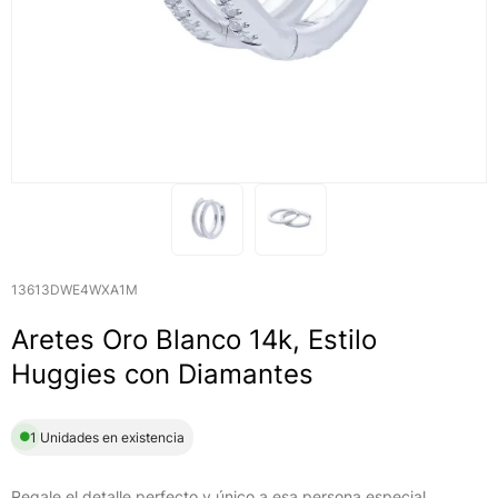
13613DWE4WXA1M
Aretes Oro Blanco 14k, Estilo
Huggies con Diamantes
1 Unidades en existencia
Regale el detalle perfecto y único a esa persona especial,