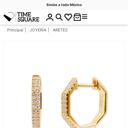
Envíos a todo México
$
C
Timesquare
0
a
.
t
Principal
JOYERÍA
ARETES
0
e
0
g
o
r
í
a
s