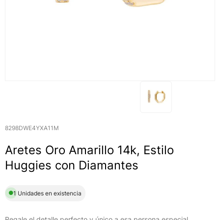
8298DWE4YXA11M
Aretes Oro Amarillo 14k, Estilo
Huggies con Diamantes
1 Unidades en existencia
Regale el detalle perfecto y único a esa persona especial,