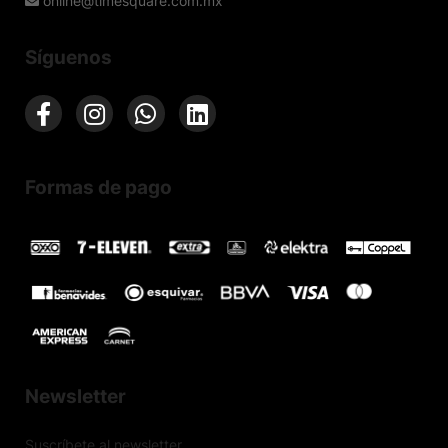
online@timesquare.com.mx
Síguenos
Formas de pago
Newsletter
Suscríbete al newsletter