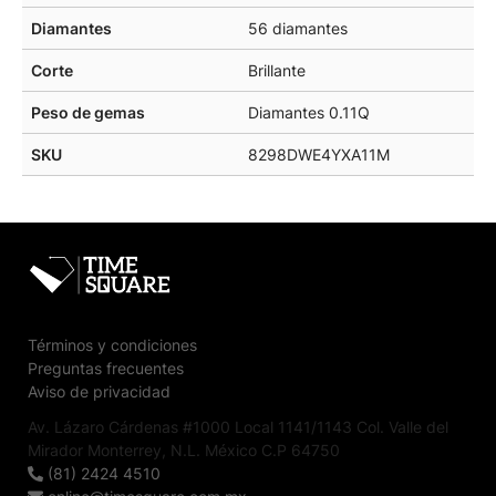
Diamantes
56 diamantes
Corte
Brillante
Peso de gemas
Diamantes 0.11Q
SKU
8298DWE4YXA11M
Términos y condiciones
Preguntas frecuentes
Aviso de privacidad
Av. Lázaro Cárdenas #1000 Local 1141/1143 Col. Valle del
Mirador Monterrey, N.L. México C.P 64750
(81) 2424 4510