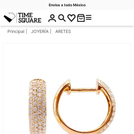
Envíos a todo México
$
C
Timesquare
0
a
.
t
Principal
JOYERÍA
ARETES
0
e
0
g
o
r
í
a
s