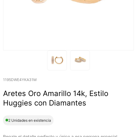
1195DWE4YKA31M
Aretes Oro Amarillo 14k, Estilo
Huggies con Diamantes
2 Unidades en existencia
Regale el detalle perfecto y único a esa persona especial,