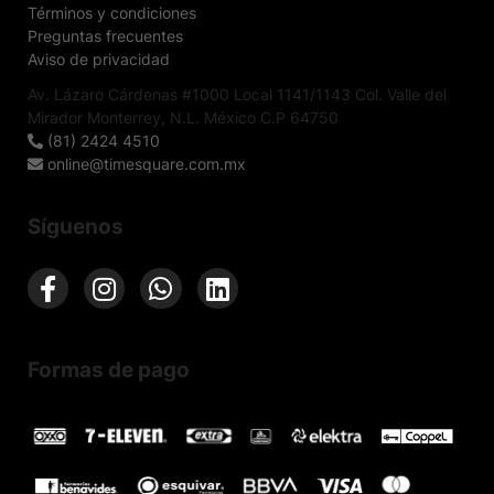
Términos y condiciones
Preguntas frecuentes
Aviso de privacidad
Av. Lázaro Cárdenas #1000 Local 1141/1143 Col. Valle del
Mirador Monterrey, N.L. México C.P 64750
(81) 2424 4510
online@timesquare.com.mx
Síguenos
Formas de pago