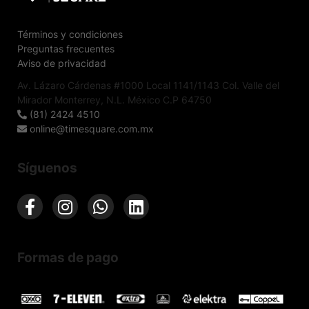
Términos y condiciones
Preguntas frecuentes
Aviso de privacidad
Av. Lázaro Cárdenas #1000 Local 1141/1143 Col. Valle del
Mirador Monterrey, N.L. México C.P 64750
(81) 2424 4510
online@timesquare.com.mx
Síguenos
Formas de pago