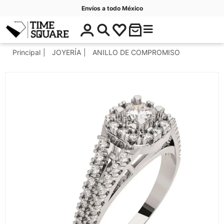
Envíos a todo México
$
C
Timesquare
0
a
.
t
Principal
JOYERÍA
ANILLO DE COMPROMISO
0
e
0
g
o
r
í
a
s