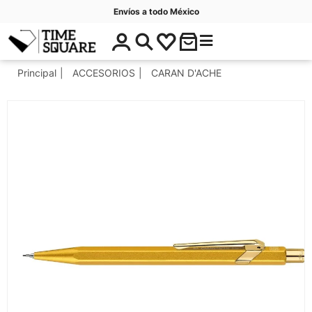
Envíos a todo México
$
C
Timesquare
0
a
.
t
Principal
ACCESORIOS
CARAN D'ACHE
0
e
0
g
o
r
í
a
s