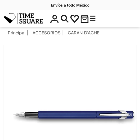
Envíos a todo México
$
C
Timesquare
0
a
.
t
Principal
ACCESORIOS
CARAN D'ACHE
0
e
0
g
o
r
í
a
s