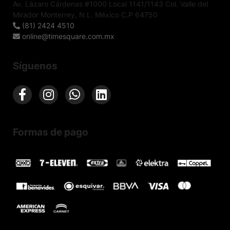
Av. Lázaro Cárdenas #1000 Local 1141/1143 Col. Valle del
Mirador Monterrey, N.L. México C.P 64750
(81) 2424 4510
online@timesquare.com.mx
Síguenos
Formas de pago