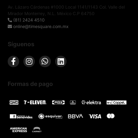
Av. Lázaro Cárdenas #1000 Local 1141/1143 Col. Valle del
Mirador Monterrey, N.L. México C.P 64750
(81) 2424 4510
online@timesquare.com.mx
Síguenos
Formas de pago