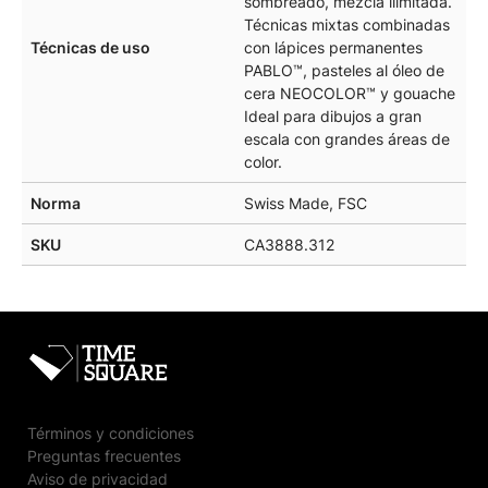
sombreado, mezcla ilimitada.
Técnicas mixtas combinadas
Técnicas de uso
con lápices permanentes
PABLO™, pasteles al óleo de
cera NEOCOLOR™ y gouache
Ideal para dibujos a gran
escala con grandes áreas de
color.
Norma
Swiss Made, FSC
SKU
CA3888.312
Términos y condiciones
Preguntas frecuentes
Aviso de privacidad