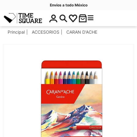
Envíos a todo México
$
C
Timesquare
0
a
.
t
Principal
ACCESORIOS
CARAN D'ACHE
0
e
0
g
o
r
í
a
s