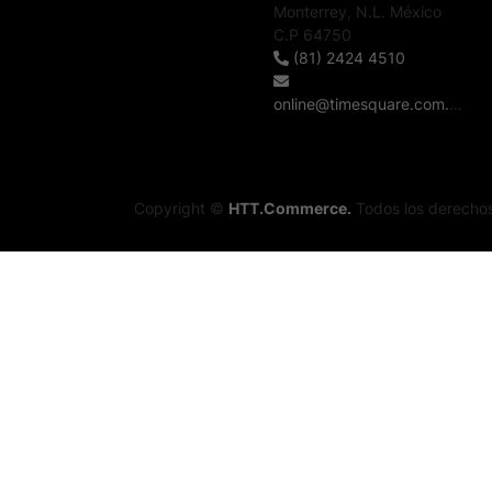
Monterrey, N.L. México
C.P 64750
(81) 2424 4510
online@timesquare.com.mx
Copyright ©
HTT.Commerce.
Todos los derechos