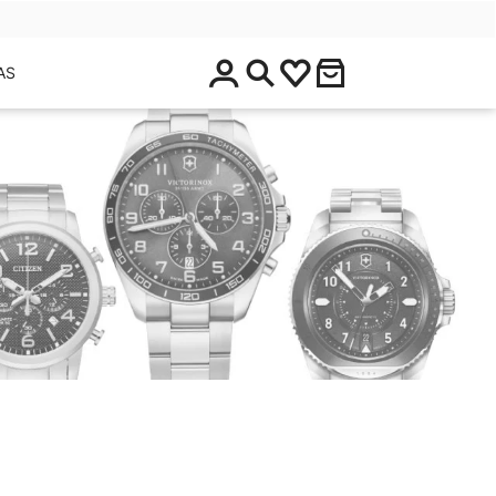
$
AS
0
.
0
0