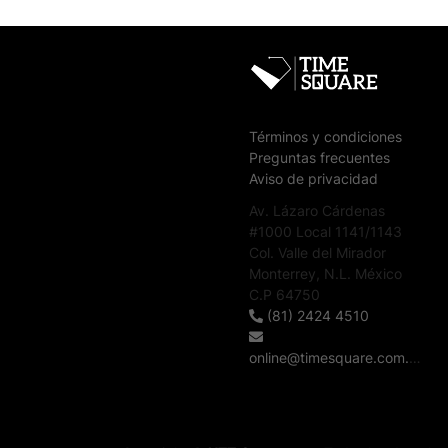
Términos y condiciones
Preguntas frecuentes
Aviso de privacidad
Av. Lázaro Cárdenas
#1000 Local 1141/1143
Col. Valle del Mirador
Monterrey, N.L. México
C.P 64750
(81) 2424 4510
online@timesquare.com.mx